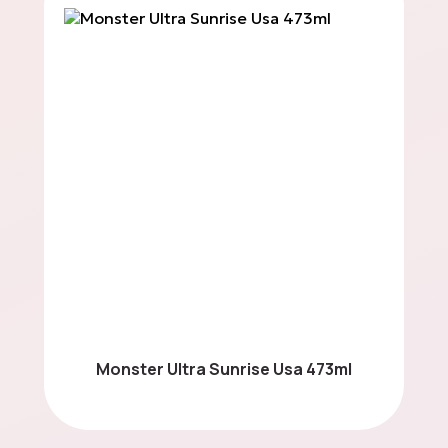
Spreads
Energy Bars
Мистериозна Кутия
Партита & Събития
Monster Ultra Sunrise Usa 473ml
Свържете се с нас