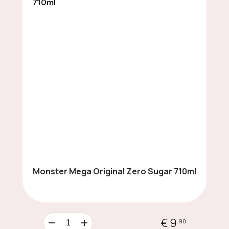
LIMITED EDITION
Cards & Collectibles
Бисквитки и сладки
закуски
Monster Mega Original Zero Sugar 710ml
Chocolates
€ 9
.90