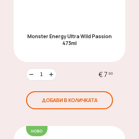
Енергийни напитки
Monster Energy Ultra Wild Passion
473ml
Зърнени храни
€ 7
.90
Азиатски Нудъли
ДОБАВИ В КОЛИЧКАТА
Sauces Around the
НОВО
World