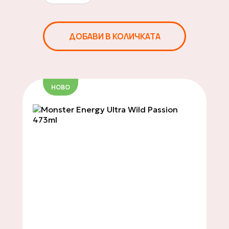
Chips
ДОБАВИ В КОЛИЧКАТА
Сладкиши и бонбони
НОВО
Безалкохолни
напитки
Солени закуски
Mochi