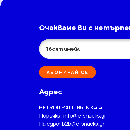
Очакваме ви с нетърпе
Spreads
Energy Bars
АБОНИРАЙ СЕ
Адрес
PETROU RALLI 86, NIKAIA
Поръчки:
info@e-snacks.gr
На едро:
b2b@e-snacks.gr