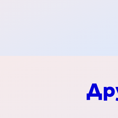
LIMITED EDITION
Cards & Collectibl
Бисквитки и сла
закуски
Др
Chocolates