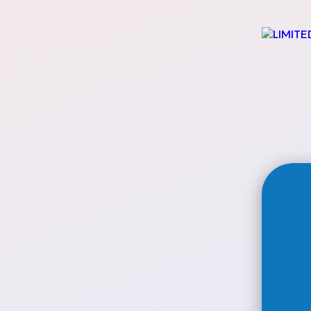
Chips
Сладкиши и бонб
Безалкохолни на
Солени закуски