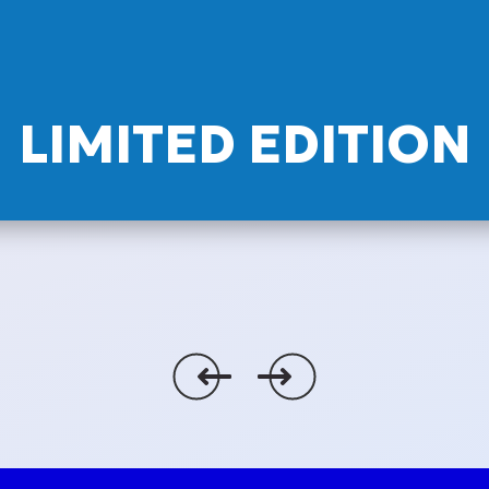
LIMITED EDITION
тки
e World