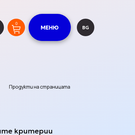
0
МЕНЮ
BG
а Кутия
Събития
Продукти на страницата
с нас
шите критерии