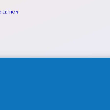
они
питки