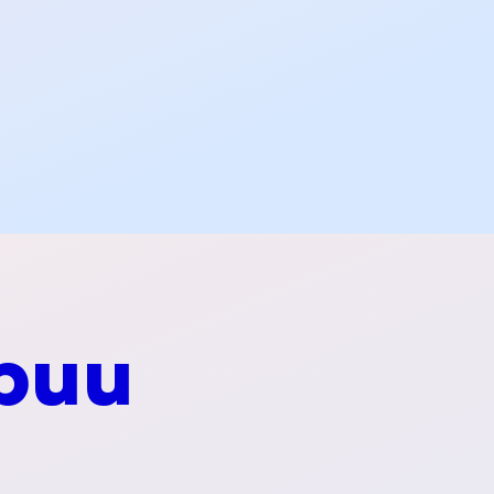
20 €
50 €
100 €
рии