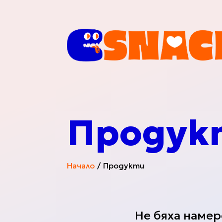
Мистериозна Ку
Продук
HOT DEALS
Начало
Продукти
Нови Попълнени
Не бяха наме