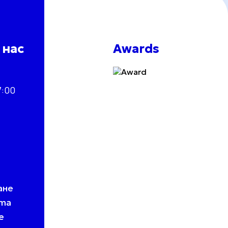
 нас
Awards
7
7:00
ане
ята
е