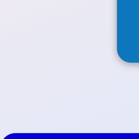
Mochi
Енергийни напи
Зърнени храни
Азиатски Нудъли
Sauces Around th