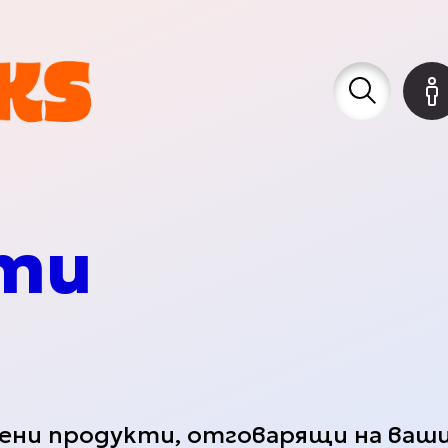
Мистериозн
тия
ти
Партита & 
Свържете се 
я
рени продукти, отговарящи на ва
GIFT