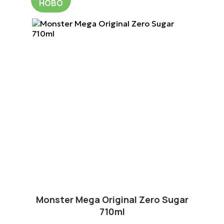
НОВО
тки
Monster Mega Original Zero Sugar
710ml
e World