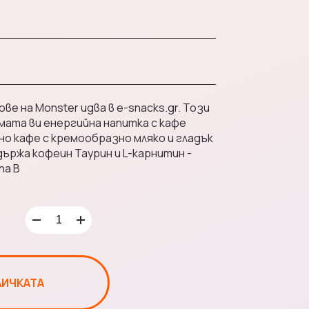
20 €
50 €
ве на Monster идва в e-snacks.gr. Този
мата ви енергийна напитка с кафе
но кафе с кремообразно мляко и гладък
ържа кофеин Таурин и L-карнитин -
па В
100 €
ЛИЧКАТА