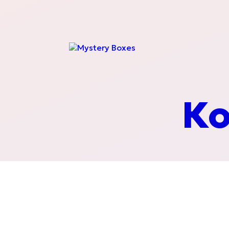
Chips
Сладкиши и бонб
Ко
Безалкохолни на
Солени закуски