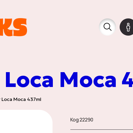
Мистериозн
тия
 Loca Moca 
Партита & 
 Loca Moca 437ml
Свържете се 
Код
22290
я
GIFT