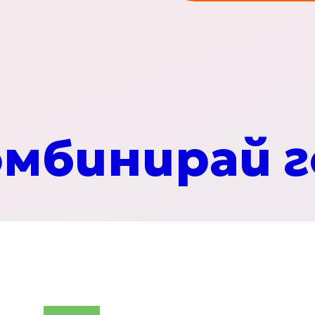
они
мбинирай г
питки