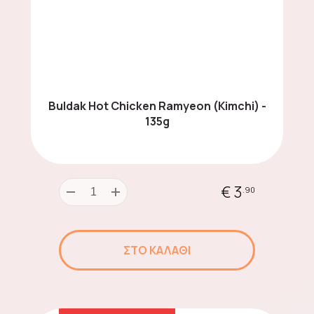
Energy Drinks
Buldak Hot Chicken Ramyeon (Kimchi) -
135g
Δημητριακά
€ 3
.90
Asian Noodles
ΣΤΟ ΚΑΛΑΘΙ
Sauces Around the
World