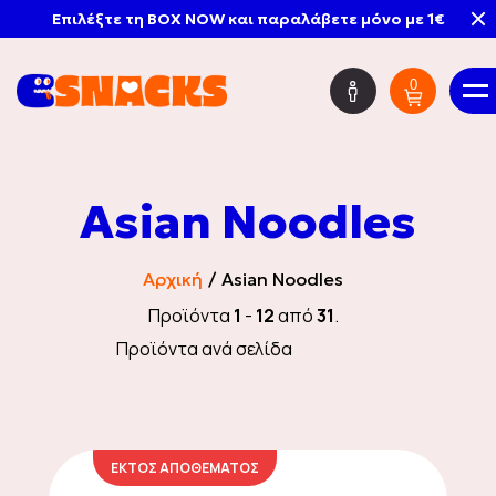
Επιλέξτε τη BOX NOW και παραλάβετε μόνο με 1€
0
EΛ
Asian Noodles
Mystery Boxes
Αρχική
Asian Noodles
Προϊόντα
1
-
12
από
31
.
HOT DEALS
Προϊόντα ανά σελίδα
Νέες Παραλαβές
ΕΚΤΟΣ ΑΠΟΘΕΜΑΤΟΣ