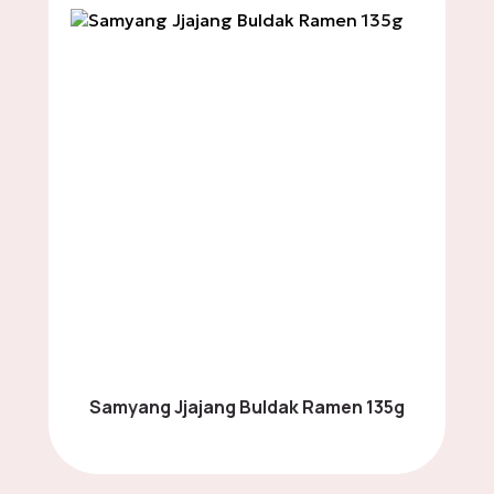
Limited Edition Box
Trading Cards &
Collectibles
Μπισκότα & Γλυκά
σνακ
Σοκολάτες
Samyang Jjajang Buldak Ramen 135g