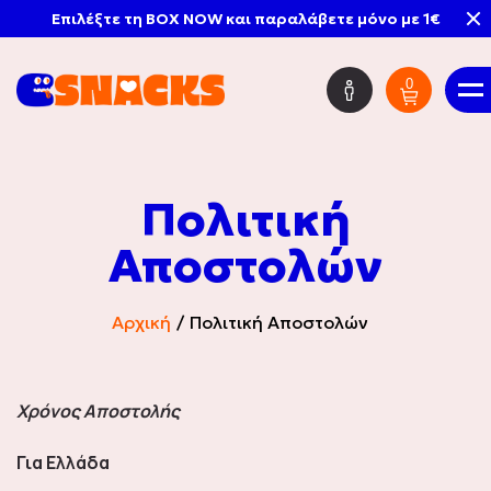
Επιλέξτε τη BOX NOW και παραλάβετε μόνο με 1€
0
EΛ
Πολιτική
Mystery Boxes
Αποστολών
HOT DEALS
Αρχική
Πολιτική Αποστολών
Χρόνος Αποστολής
Νέες Παραλαβές
Για Ελλάδα