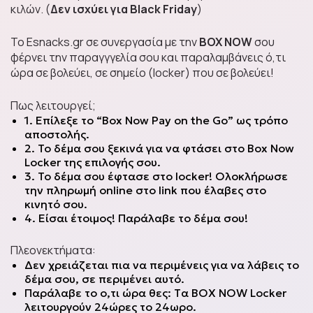
κιλών. (
Δεν ισχύει για Black Friday
)
Το Esnacks.gr σε συνεργασία με την
BOX NOW
σου
φέρνει την παραγγγελία σου και παραλαμβάνεις ό,τι
Energy Drinks
ώρα σε βολεύει, σε σημείο (locker) που σε βολεύει!
Πως λειτουργεί;
1. Επίλεξε το “Box Now Pay on the Go” ως τρόπο
αποστολής.
Δημητριακά
2. Το δέμα σου ξεκινά για να φτάσει στο Box Now
Locker της επιλογής σου.
3. Το δέμα σου έφτασε στο locker! Ολοκλήρωσε
την πληρωμή online στο link που έλαβες στο
κινητό σου.
Asian Noodles
4. Είσαι έτοιμος! Παράλαβε το δέμα σου!
Πλεονεκτήματα:
Δεν χρειάζεται πια να περιμένεις για να λάβεις το
Sauces Around the
δέμα σου, σε περιμένει αυτό.
Παράλαβε το ο,τι ώρα θες: Tα ΒΟΧ ΝΟW Locker
World
λειτουργούν 24ώρες το 24ωρο.