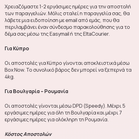
Χρειαζόμαστε 1-2 εργάσιμες ημέρες για την αποστολή
των παραγγελιών. Μόλις σταλεί η παραγγελία σας, θα
Limited Edition Box
λάβετε μια ειδοποίηση με email από εμάς, που θα
περιλαμβάνει έναν σύνδεσμο παρακολούθησης για το
δέμα σας μέσω της Easymail ή της EltaCourier.
Trading Cards &
Για Κύπρο
Collectibles
Οι αποστολές για Κύπρο γίνονται αποκλειστικά μέσω
Box Now. Το συνολικό βάρος δεν μπορεί να ξεπερνά τα
Μπισκότα & Γλυκά
4kg.
σνακ
Για Βουλγαρία – Ρουμανία
Οι αποστολές γίνονται μέσω DPD (Speedy). Μέχρι 5
εργάσιμες ημέρες για όλη τη Βουλγαρία και μέχρι 7
Σοκολάτες
εργάσιμες ημέρες για ολόκληρη τη Ρουμανία.
Κόστος Αποστολών