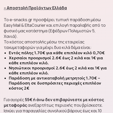
Chips
– Αποστολή Προϊόντων Ελλάδα
To e-snacks.gr προσφέρει τυπική παράδοση μέσω
Easy Mail & EltaCourier και επιλογή παραλαβής από το
Ζαχαρωτά &
φυσικό μας κατάστημα (Εφέδρων Πολεμιστών 5,
Καραμέλες
Χανιά).
Το κόστος αποστολής μέσω της εταιρείας
ταχυμεταφορών για μέχρι δυο κιλά δέμα είναι:
Εντός πόλης 1.70€ για κάθε επιπλέον κιλό 0,70€
Αναψυκτικά
Χερσαίοι προορισμοί 2.6€ έως 2 κιλά και 1€ για
κάθε επιπλέον κιλό.
Νησιώτικοι προορισμοί 2.6€ έως 2 κιλά και 1€ για
κάθε επιπλέον κιλό.
Παράδοση με αντικαταβολή μετρητοίς 1.70€ –
Παράδοση σε δυσπρόσιτες περιοχές επιπλέον
Αλμυρά Snacks
κόστος 2€
Για αγορές
55€ ή άνω δεν επιβαρύνεστε με κόστος
μεταφοράς
ανεξαρτήτως περιοχής που βρίσκεστε.
Ισχύει για παραγγελίες συνολικού βάρους έως και 10
Mochi