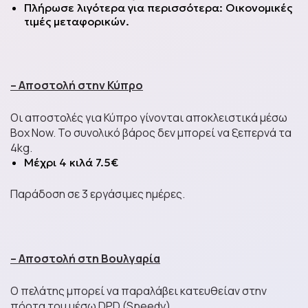
Πλήρωσε λιγότερα για περισσότερα: Οικονομικές
τιμές μεταφορικών.
Spreads
– Αποστολή στην Κύπρο
Energy & Protein Bars
Οι αποστολές για Κύπρο γίνονται αποκλειστικά μέσω
Box Now. Το συνολικό βάρος δεν μπορεί να ξεπερνά τα
4kg.
Μέχρι 4 κιλά 7.5€
Παράδοση σε 3 εργάσιμες ημέρες.
Mystery Boxes
Πάρτι και Διοργανώσεις
– Αποστολή στη Βουλγαρία
Ο πελάτης μπορεί να παραλάβει κατευθείαν στην
Επικοινωνία
πόρτα του μέσω DPD (Speedy).