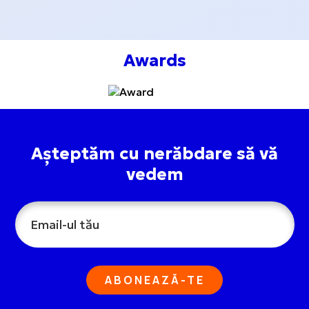
Awards
Așteptăm cu nerăbdare să vă
vedem
ABONEAZĂ-TE