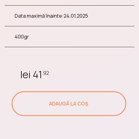
Chips
Data maximă înainte:
24.01.2025
400gr
Dulciuri și Bomboane
lei 41
Bauturi nealcoolice
.92
ADAUGĂ LA COȘ
Gustări sărate