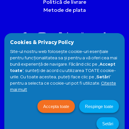
Politică de livrare
Metode de plata
Cookies & Privacy Policy
Site-ul nostru web folosește cookie-uri esențiale
pentru funcționalitatea sa și pentru a vă oferi cea mai
bună experiență de navigare. Făcând clic pe „
Accept
toate
”, sunteți de acord cu utilizarea TOATE cookie-
urile. Cu toate acestea, puteți face clic pe „
Setări
”
pentru a selecta ce cookie-uri pot fi utilizate.
Citeşte
Termeni si Conditii
Cookies Policy
mai mult
Politica de confidențialitate
© 2026 e-snacks. All Rights Reserved
Accepta toate
Respinge toate
DESIGN. CODE. DIGITAL MARKETING:
Setări