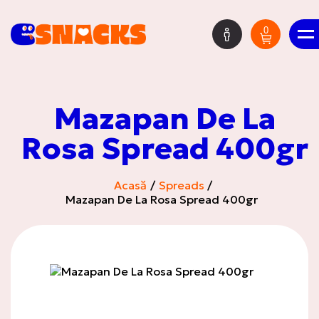
0
RO
Mazapan De La
Cutia misterioasă
Rosa Spread 400gr
Acasă
Spreads
Mazapan De La Rosa Spread 400gr
HOT DEALS
Livrări noi