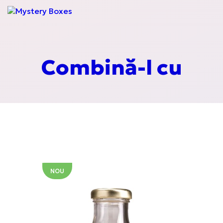
Mochi
Energizante
Combină-l cu
Cereale
Taitei asiatici
NOU
Sauces Around the
World