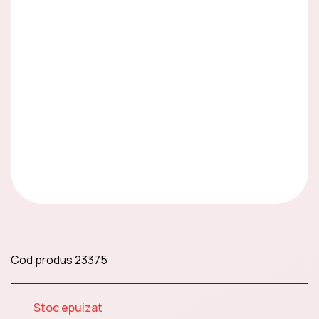
LIMITED EDITION
Cards & Collectibles
Fursecuri și gustări
dulci
Cod produs
23375
Chocolates
Stoc epuizat