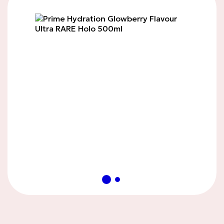
LIMITED EDITION
Cards & Collectibles
Fursecuri și gustări
dulci
Chocolates