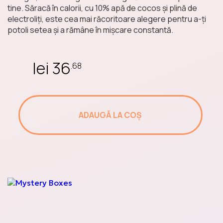
Mochi
tine. Săracă în calorii, cu 10% apă de cocos și plină de
electroliți, este cea mai răcoritoare alegere pentru a-ți
potoli setea și a rămâne în mișcare constantă.
Energizante
lei 36
.68
Cereale
ADAUGĂ LA COȘ
Taitei asiatici
Sauces Around the
World