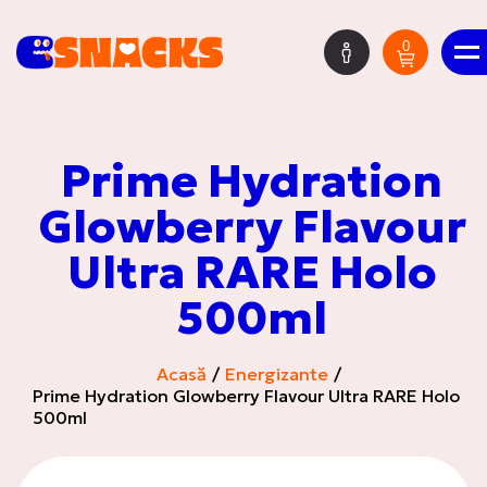
0
RO
Prime Hydration
Cutia misterioasă
Glowberry Flavour
Ultra RARE Holo
500ml
HOT DEALS
Acasă
Energizante
Prime Hydration Glowberry Flavour Ultra RARE Holo
500ml
Livrări noi