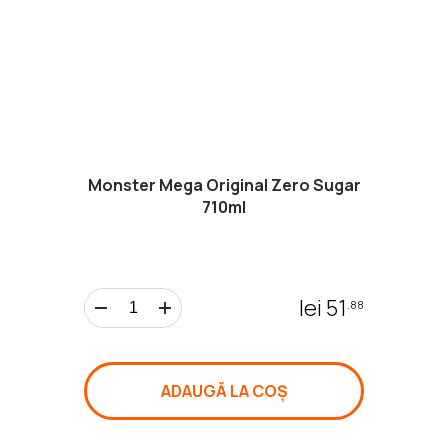
20 €
GIFT
CARD
Monster Mega Original Zero Sugar
710ml
50 €
GIFT
CARD
lei 51
.88
100 €
GIFT
ADAUGĂ LA COȘ
CARD