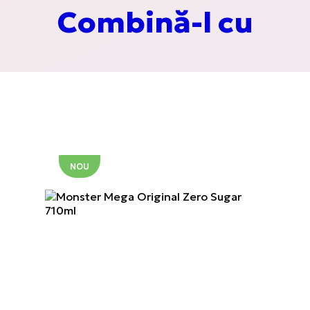
Combină-l cu
Spreads
Energy Bars
NOU
Cutia misterioasă
Petreceri și evenimente
Contactați-ne