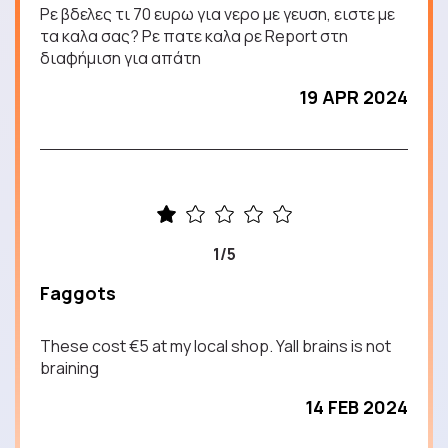
Ρε βδελες τι 70 ευρω για νερο με γευση, ειστε με
τα καλα σας? Ρε πατε καλα ρε Report στη
διαφήμιση για απάτη
19 APR 2024
1/5
Faggots
These cost €5 at my local shop. Yall brains is not
braining
14 FEB 2024