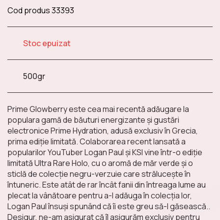
Cod produs
33393
Chips
Stoc epuizat
Dulciuri și Bomboane
500gr
Prime Glowberry este cea mai recentă adăugare la
Bauturi nealcoolice
populara gamă de băuturi energizante și gustări
electronice Prime Hydration, adusă exclusiv în Grecia,
prima ediție limitată. Colaborarea recent lansată a
popularilor YouTuber Logan Paul și KSI vine într-o ediție
limitată Ultra Rare Holo, cu o aromă de măr verde și o
Gustări sărate
sticlă de colecție negru-verzuie care strălucește în
întuneric. Este atât de rar încât fanii din întreaga lume au
plecat la vânătoare pentru a-l adăuga în colecția lor,
Logan Paul însuși spunând că îi este greu să-l găsească..
Desigur, ne-am asigurat că îl asigurăm exclusiv pentru