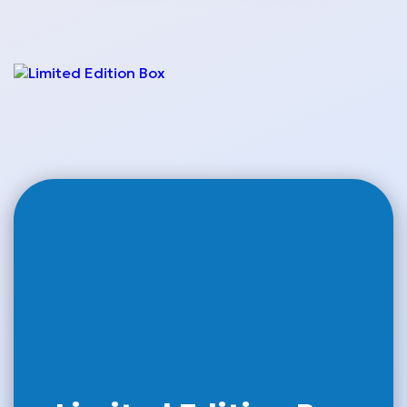
Energy Drinks
Δημητριακά
Asian Noodles
Sauces Around the
World