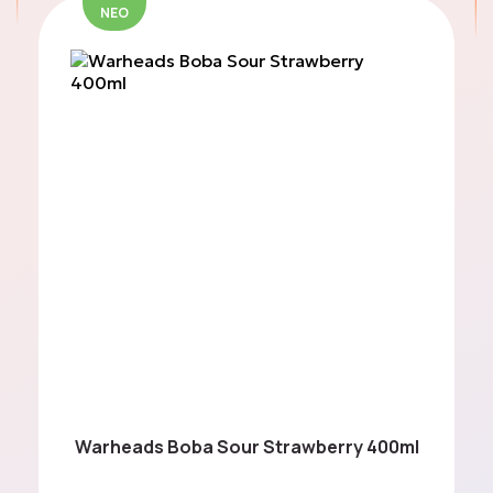
ΝΕΟ
Limited Edition Box
Trading Cards &
Collectibles
Μπισκότα & Γλυκά
σνακ
Σοκολάτες
Warheads Boba Sour Strawberry 400ml