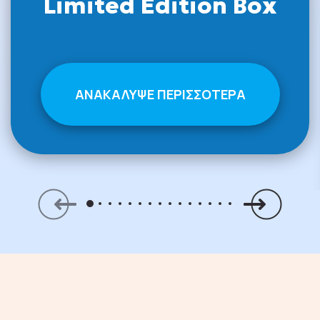
Limited Edition Box
Spreads
ΑΝΑΚΑΛΥΨΕ ΠΕΡΙΣΣΟΤΕΡΑ
Energy & Protein Bars
Mystery Boxes
Πάρτι και Διοργανώσεις
Επικοινωνία