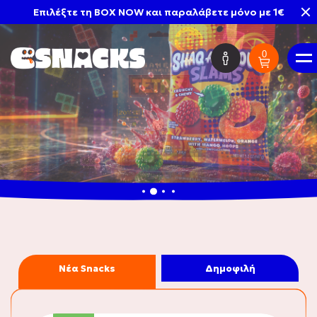
Επιλέξτε τη BOX NOW και παραλάβετε μόνο με 1€
0
EΛ
Mystery Boxes
HOT DEALS
Νέα Snacks
Δημοφιλή
Νέες Παραλαβές