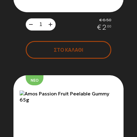
Chips
€ 6.50
€ 2
.00
Ζαχαρωτά &
Καραμέλες
ΣΤΟ ΚΑΛΑΘΙ
Αναψυκτικά
ΝΕΟ
Αλμυρά Snacks
Mochi