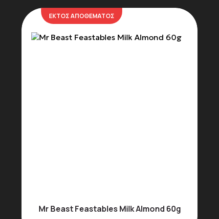
ΕΚΤΟΣ ΑΠΟΘΕΜΑΤΟΣ
Limited Edition Box
Trading Cards &
Collectibles
Μπισκότα & Γλυκά
σνακ
Σοκολάτες
Mr Beast Feastables Milk Almond 60g