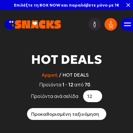
Επιλέξτε τη BOX NOW και παραλάβετε μόνο με 1€
0
EΛ
HOT DEALS
Mystery Boxes
Αρχική
HOT DEALS
Προϊόντα
1
-
12
από
70
.
HOT DEALS
Προϊόντα ανά σελίδα
12
Προκαθορισμένη ταξινόμηση
Νέες Παραλαβές