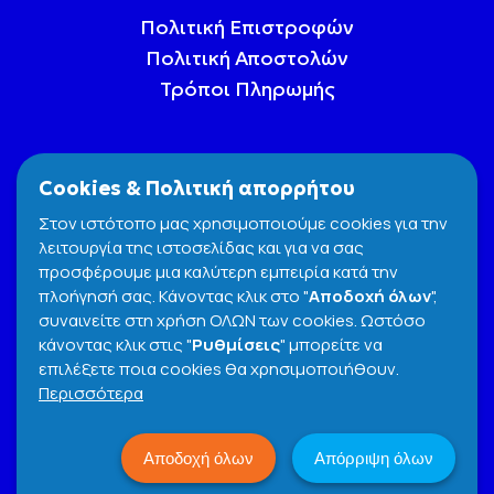
Πολιτική Επιστροφών
Πολιτική Αποστολών
Τρόποι Πληρωμής
Cookies & Πολιτική απορρήτου
Στον ιστότοπο μας χρησιμοποιούμε cookies για την
λειτουργία της ιστοσελίδας και για να σας
προσφέρουμε μια καλύτερη εμπειρία κατά την
πλοήγησή σας. Κάνοντας κλικ στο "
Αποδοχή όλων
",
συναινείτε στη χρήση ΟΛΩΝ των cookies. Ωστόσο
κάνοντας κλικ στις "
Ρυθμίσεις
" μπορείτε να
επιλέξετε ποια cookies θα χρησιμοποιήθουν.
Όροι και Προϋποθέσεις
Cookies Policy
Περισσότερα
Πολιτική Απορρήτου
© 2026 e-snacks. All Rights Reserved
Αποδοχή όλων
Απόρριψη όλων
DESIGN. CODE. DIGITAL MARKETING: